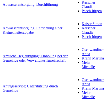
Kerscher
Abwasserentsorgung; Durchführung
Claudia
Paech Jürgen
Kaiser Simon
Abwasserentsorgung; Entrichtung einer
Kerscher
Kleineinleiterabgabe
Claudia
Paech Jürgen
Gschwandtner
Anita
Amtliche Beglaubigung; Einholung bei der
Krenn Martina
Gemeinde oder Verwaltungsgemeinschaft
Meier
Michelle
Gschwandtner
Anita
Antragsservice; Unterstützung durch
Krenn Martina
Gemeinde
Meier
Michelle