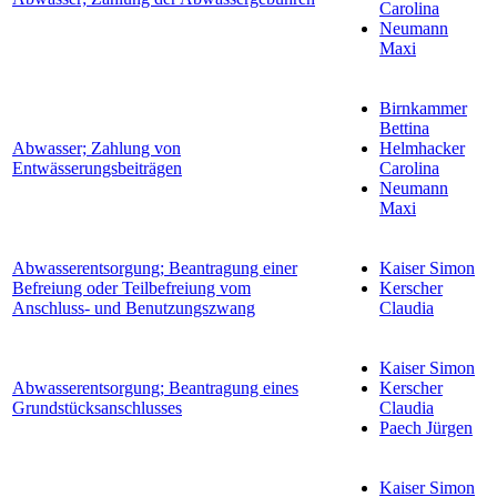
Carolina
Neumann
Maxi
Birnkammer
Bettina
Abwasser; Zahlung von
Helmhacker
Entwässerungsbeiträgen
Carolina
Neumann
Maxi
Abwasserentsorgung; Beantragung einer
Kaiser Simon
Befreiung oder Teilbefreiung vom
Kerscher
Anschluss- und Benutzungszwang
Claudia
Kaiser Simon
Abwasserentsorgung; Beantragung eines
Kerscher
Grundstücksanschlusses
Claudia
Paech Jürgen
Kaiser Simon