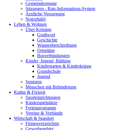
Gemeindeorgane
Sitzungen - Rats-Informations-System
Ärztliche Versorgung
Notruftafel
Leben & Wohnen
Über Kröning
Grußwort
Geschichte
Wappenbeschreibung
Ortspläne
Busverbindungen
Kinder, Jugend, Bildung
Kindergarten & Kinderkrippe
Grundschule
Jugend
Senioren
Menschen mit Behinderung
Kultur & Freizeit
Sporteinrichtungen
Kinderspielplätze
Ferienprogramm
Vereine & Verbände
Wirtschaft & Standort
Firmenverzeichnis
Gewerbegebiet