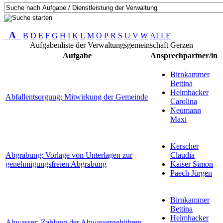
A
B
D
E
F
G
H
I
K
L
M
O
P
R
S
U
V
W
ALLE
Aufgabenliste der Verwaltungsgemeinschaft Gerzen
Aufgabe
Ansprechpartner/in
Birnkammer
Bettina
Helmhacker
Abfallentsorgung; Mitwirkung der Gemeinde
Carolina
Neumann
Maxi
Kerscher
Abgrabung; Vorlage von Unterlagen zur
Claudia
genehmigungsfreien Abgrabung
Kaiser Simon
Paech Jürgen
Birnkammer
Bettina
Helmhacker
Abwasser; Zahlung der Abwassergebühren