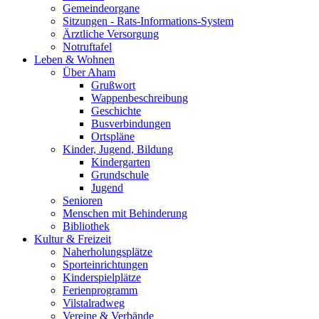
Gemeindeorgane
Sitzungen - Rats-Informations-System
Ärztliche Versorgung
Notruftafel
Leben & Wohnen
Über Aham
Grußwort
Wappenbeschreibung
Geschichte
Busverbindungen
Ortspläne
Kinder, Jugend, Bildung
Kindergarten
Grundschule
Jugend
Senioren
Menschen mit Behinderung
Bibliothek
Kultur & Freizeit
Naherholungsplätze
Sporteinrichtungen
Kinderspielplätze
Ferienprogramm
Vilstalradweg
Vereine & Verbände