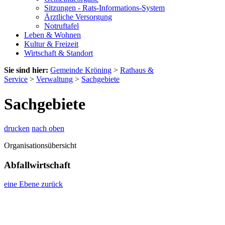
Sitzungen - Rats-Informations-System
Ärztliche Versorgung
Notruftafel
Leben & Wohnen
Kultur & Freizeit
Wirtschaft & Standort
Sie sind hier:
Gemeinde Kröning
>
Rathaus &
Service
>
Verwaltung
>
Sachgebiete
Sachgebiete
drucken
nach oben
Organisationsübersicht
Abfallwirtschaft
eine Ebene zurück