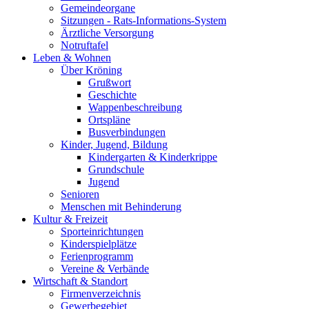
Gemeindeorgane
Sitzungen - Rats-Informations-System
Ärztliche Versorgung
Notruftafel
Leben & Wohnen
Über Kröning
Grußwort
Geschichte
Wappenbeschreibung
Ortspläne
Busverbindungen
Kinder, Jugend, Bildung
Kindergarten & Kinderkrippe
Grundschule
Jugend
Senioren
Menschen mit Behinderung
Kultur & Freizeit
Sporteinrichtungen
Kinderspielplätze
Ferienprogramm
Vereine & Verbände
Wirtschaft & Standort
Firmenverzeichnis
Gewerbegebiet