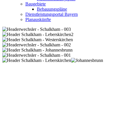
Baugebiete
Bebauungspläne
Dienstleistungsportal Bayern
Planauskünfte