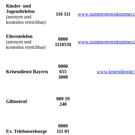
Kinder- und
Jugendtelefon
116 111
www.nummergegenkummer.de/
(anonym und
kostenlos erreichbar)
Elterntelefon
0800
(anonym und
www.nummergegenkummer.de/el
1110550
kostenlos erreichbar)
0800
Krisendienst Bayern
655
www.krisendienste.
3000
089 19
Giftnotruf
240
0800
Ev. Telefonseelsorge
111 01