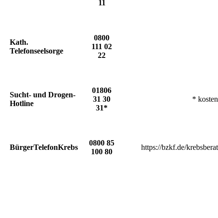
11
0800
Kath.
111 02
Telefonseelsorge
22
01806
Sucht- und Drogen-
31 30
* kosten
Hotline
31*
0800 85
BürgerTelefonKrebs
https://bzkf.de/krebsbera
100 80