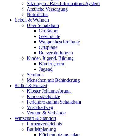
Sitzungen - Rats-Informations-System
Ärztliche Versorgung
Notruftafel
Leben & Wohnen
Über Schalkham
Grußwort
Geschichte
Wappenbeschreibung
Ortspläne
Busverbindungen
Kinder, Jugend, Bildung
Kindergarten
Jugend
Senioren
Menschen mit Behinderung
Kultur & Freizeit
Kloster Johannesbrunn
Kinderspielplätze
Ferienprogramm Schalkham
Vilstalradweg
Vereine & Verbände
Wirtschaft & Standort
Firmenverzeichnis
Bauleitplanung
Flächennutzungsplan