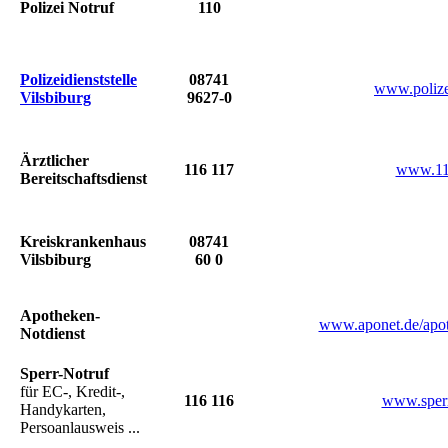
Polizei Notruf
110
Polizeidienststelle
08741
www.polize
Vilsbiburg
9627-0
Ärztlicher
116 117
www.11
Bereitschaftsdienst
Kreiskrankenhaus
08741
Vilsbiburg
60 0
Apotheken-
www.aponet.de/apot
Notdienst
Sperr-Notruf
für EC-, Kredit-,
116 116
www.sperr
Handykarten,
Persoanlausweis ...