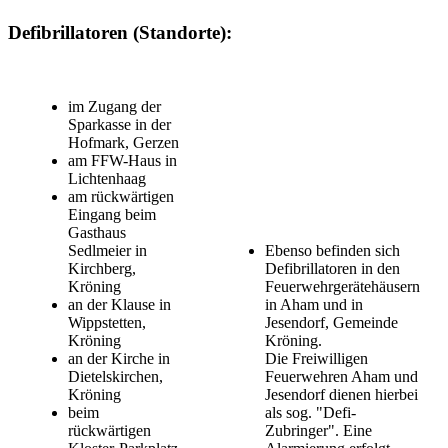
Defibrillatoren (Standorte):
im Zugang der
Sparkasse in der
Hofmark, Gerzen
am FFW-Haus in
Lichtenhaag
am rückwärtigen
Eingang beim
Gasthaus
Sedlmeier in
Ebenso befinden sich
Kirchberg,
Defibrillatoren in den
Kröning
Feuerwehrgerätehäusern
an der Klause in
in Aham und in
Wippstetten,
Jesendorf, Gemeinde
Kröning
Kröning.
an der Kirche in
Die Freiwilligen
Dietelskirchen,
Feuerwehren Aham und
Kröning
Jesendorf dienen hierbei
beim
als sog. "Defi-
rückwärtigen
Zubringer". Eine