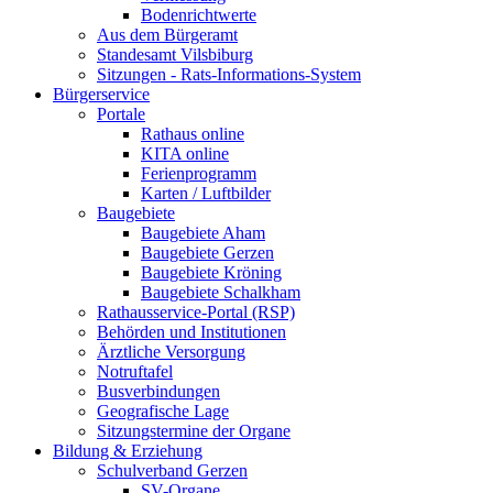
Bodenrichtwerte
Aus dem Bürgeramt
Standesamt Vilsbiburg
Sitzungen - Rats-Informations-System
Bürgerservice
Portale
Rathaus online
KITA online
Ferienprogramm
Karten / Luftbilder
Baugebiete
Baugebiete Aham
Baugebiete Gerzen
Baugebiete Kröning
Baugebiete Schalkham
Rathausservice-Portal (RSP)
Behörden und Institutionen
Ärztliche Versorgung
Notruftafel
Busverbindungen
Geografische Lage
Sitzungstermine der Organe
Bildung & Erziehung
Schulverband Gerzen
SV-Organe