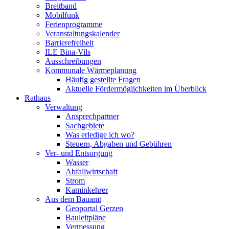
Breitband
Mobilfunk
Ferienprogramme
Veranstaltungskalender
Barrierefreiheit
ILE Bina-Vils
Ausschreibungen
Kommunale Wärmeplanung
Häufig gestellte Fragen
Aktuelle Fördermöglichkeiten im Überblick
Rathaus
Verwaltung
Ansprechpartner
Sachgebiete
Was erledige ich wo?
Steuern, Abgaben und Gebühren
Ver- und Entsorgung
Wasser
Abfallwirtschaft
Strom
Kaminkehrer
Aus dem Bauamt
Geoportal Gerzen
Bauleitpläne
Vermessung