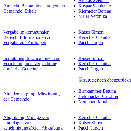
Arends Svetlana
Amtliche Bekanntmachungen der
Kaspar Stephanie
Gemeinde; Erhalt
Kiermeier Bettina
Maier Veronika
Vergabe im kommunalen
Kaiser Simon
Bereich; Informationen zur
Kerscher Claudia
Vergabe von Aufträgen
Paech Jürgen
Immobilien; Informationen zur
Kaiser Simon
Vermietung und Verpachtung
Kerscher Claudia
durch die Gemeinde
Paech Jürgen
zurück 
Birnkammer Bettina
Abfallentsorgung; Mitwirkung
Helmhacker Carolina
der Gemeinde
Neumann Maxi
Abgrabung; Vorlage von
Kerscher Claudia
Unterlagen zur
Kaiser Simon
genehmigungsfreien Abgrabung
Paech Jürgen