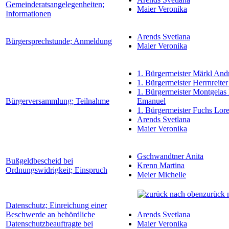
Gemeinderatsangelegenheiten;
Maier Veronika
Informationen
Arends Svetlana
Bürgersprechstunde; Anmeldung
Maier Veronika
1. Bürgermeister Märkl And
1. Bürgermeister Herrnreiter
1. Bürgermeister Montgelas
Bürgerversammlung; Teilnahme
Emanuel
1. Bürgermeister Fuchs Lor
Arends Svetlana
Maier Veronika
Gschwandtner Anita
Bußgeldbescheid bei
Krenn Martina
Ordnungswidrigkeit; Einspruch
Meier Michelle
zurück 
Datenschutz; Einreichung einer
Beschwerde an behördliche
Arends Svetlana
Datenschutzbeauftragte bei
Maier Veronika