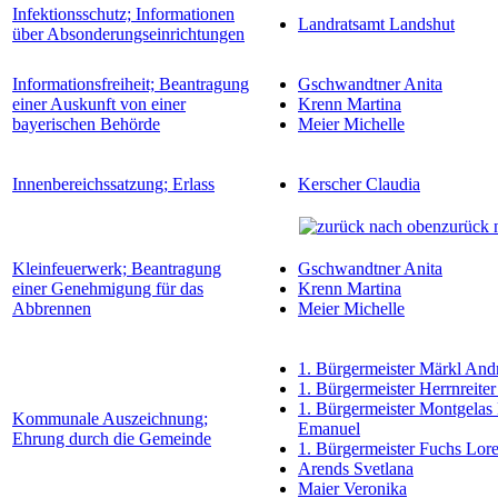
Infektionsschutz; Informationen
Landratsamt Landshut
über Absonderungseinrichtungen
Informationsfreiheit; Beantragung
Gschwandtner Anita
einer Auskunft von einer
Krenn Martina
bayerischen Behörde
Meier Michelle
Innenbereichssatzung; Erlass
Kerscher Claudia
zurück 
Kleinfeuerwerk; Beantragung
Gschwandtner Anita
einer Genehmigung für das
Krenn Martina
Abbrennen
Meier Michelle
1. Bürgermeister Märkl And
1. Bürgermeister Herrnreiter
1. Bürgermeister Montgelas
Kommunale Auszeichnung;
Emanuel
Ehrung durch die Gemeinde
1. Bürgermeister Fuchs Lor
Arends Svetlana
Maier Veronika