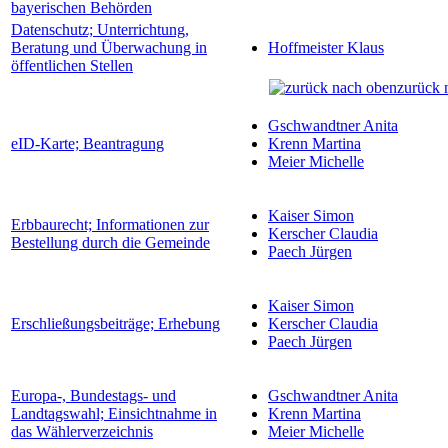
bayerischen Behörden
Datenschutz; Unterrichtung,
Beratung und Überwachung in
Hoffmeister Klaus
öffentlichen Stellen
zurück 
Gschwandtner Anita
eID-Karte; Beantragung
Krenn Martina
Meier Michelle
Kaiser Simon
Erbbaurecht; Informationen zur
Kerscher Claudia
Bestellung durch die Gemeinde
Paech Jürgen
Kaiser Simon
Erschließungsbeiträge; Erhebung
Kerscher Claudia
Paech Jürgen
Europa-, Bundestags- und
Gschwandtner Anita
Landtagswahl; Einsichtnahme in
Krenn Martina
das Wählerverzeichnis
Meier Michelle