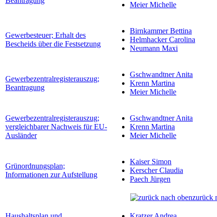
Beantragung
Meier Michelle
Birnkammer Bettina
Gewerbesteuer; Erhalt des
Helmhacker Carolina
Bescheids über die Festsetzung
Neumann Maxi
Gschwandtner Anita
Gewerbezentralregisterauszug;
Krenn Martina
Beantragung
Meier Michelle
Gewerbezentralregisterauszug;
Gschwandtner Anita
vergleichbarer Nachweis für EU-
Krenn Martina
Ausländer
Meier Michelle
Kaiser Simon
Grünordnungsplan;
Kerscher Claudia
Informationen zur Aufstellung
Paech Jürgen
zurück 
Haushaltsplan und
Kratzer Andrea