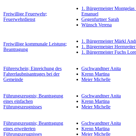
1. Bürgermeister Montgelas
Freiwillige Feuerwehr;
Emanuel
Feuerwehrdienst
Gegenfurtner Sarah
Wünsch Verena
1. Bürgermeister Märkl And
Freiwillige kommunale Leistung;
1. Bürgermeister Herrnreiter
Beantragung
1. Bürgermeister Fuchs Lor
Führerschein; Einreichung des
Gschwandtner Anita
Fahrerlaubnisantrages bei der
Krenn Martina
Gemeinde
Meier Michelle
Führungszeugnis; Beantragung
Gschwandtner Anita
eines einfachen
Krenn Martina
Führungszeugnisses
Meier Michelle
Führungszeugnis; Beantragung
Gschwandtner Anita
eines erweiterten
Krenn Martina
Führungszeugnisses
Meier Michelle