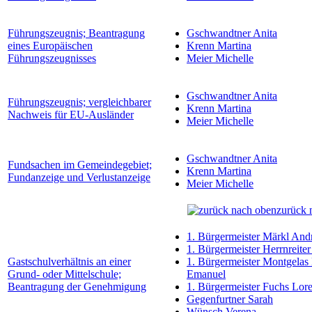
Führungszeugnis; Beantragung
Gschwandtner Anita
eines Europäischen
Krenn Martina
Führungszeugnisses
Meier Michelle
Gschwandtner Anita
Führungszeugnis; vergleichbarer
Krenn Martina
Nachweis für EU-Ausländer
Meier Michelle
Gschwandtner Anita
Fundsachen im Gemeindegebiet;
Krenn Martina
Fundanzeige und Verlustanzeige
Meier Michelle
zurück 
1. Bürgermeister Märkl And
1. Bürgermeister Herrnreiter
Gastschulverhältnis an einer
1. Bürgermeister Montgelas
Grund- oder Mittelschule;
Emanuel
Beantragung der Genehmigung
1. Bürgermeister Fuchs Lor
Gegenfurtner Sarah
Wünsch Verena