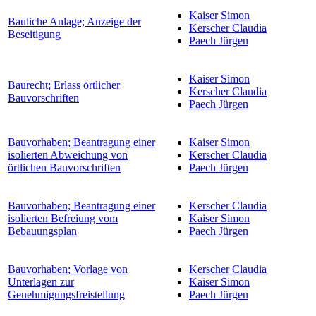
Kaiser Simon
Bauliche Anlage; Anzeige der
Kerscher Claudia
Beseitigung
Paech Jürgen
Kaiser Simon
Baurecht; Erlass örtlicher
Kerscher Claudia
Bauvorschriften
Paech Jürgen
Bauvorhaben; Beantragung einer
Kaiser Simon
isolierten Abweichung von
Kerscher Claudia
örtlichen Bauvorschriften
Paech Jürgen
Bauvorhaben; Beantragung einer
Kerscher Claudia
isolierten Befreiung vom
Kaiser Simon
Bebauungsplan
Paech Jürgen
Bauvorhaben; Vorlage von
Kerscher Claudia
Unterlagen zur
Kaiser Simon
Genehmigungsfreistellung
Paech Jürgen