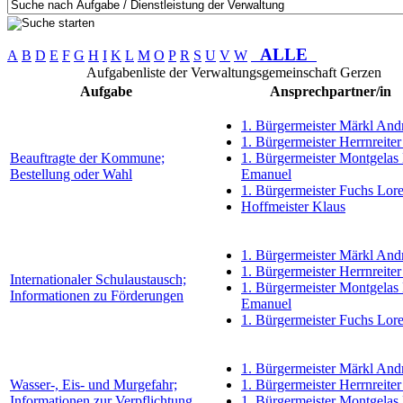
ALLE
A
B
D
E
F
G
H
I
K
L
M
O
P
R
S
U
V
W
Aufgabenliste der Verwaltungsgemeinschaft Gerzen
Aufgabe
Ansprechpartner/in
1. Bürgermeister Märkl And
1. Bürgermeister Herrnreiter
Beauftragte der Kommune;
1. Bürgermeister Montgelas
Bestellung oder Wahl
Emanuel
1. Bürgermeister Fuchs Lor
Hoffmeister Klaus
1. Bürgermeister Märkl And
1. Bürgermeister Herrnreiter
Internationaler Schulaustausch;
1. Bürgermeister Montgelas
Informationen zu Förderungen
Emanuel
1. Bürgermeister Fuchs Lor
1. Bürgermeister Märkl And
Wasser-, Eis- und Murgefahr;
1. Bürgermeister Herrnreiter
Informationen zur Verpflichtung
1. Bürgermeister Montgelas