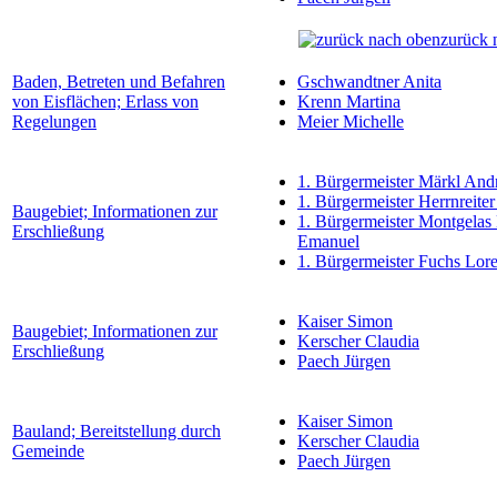
zurück 
Baden, Betreten und Befahren
Gschwandtner Anita
von Eisflächen; Erlass von
Krenn Martina
Regelungen
Meier Michelle
1. Bürgermeister Märkl And
1. Bürgermeister Herrnreiter
Baugebiet; Informationen zur
1. Bürgermeister Montgelas
Erschließung
Emanuel
1. Bürgermeister Fuchs Lor
Kaiser Simon
Baugebiet; Informationen zur
Kerscher Claudia
Erschließung
Paech Jürgen
Kaiser Simon
Bauland; Bereitstellung durch
Kerscher Claudia
Gemeinde
Paech Jürgen