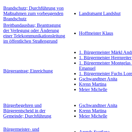
Brandschutz; Durchführung von
Maßnahmen zum vorbeugenden
Landratsamt Landshut
Brandschutz
Breitbandausbau; Beantragung
der Verlegung oder Änderung
Hoffmeister Klaus
einer Telekommunikationsleitung
im öffentlichen Straßengrund
1. Bürgermeister Märkl And
1. Bürgermeister Herrnreiter
1. Bürgermeister Montgelas
Emanuel
Bürgerantrag; Einreichung
1. Bürgermeister Fuchs Lor
Gschwandtner Anita
Krenn Martina
Meier Michelle
Bürgerbegehren und
Gschwandtner Anita
Bürgerentscheid in der
Krenn Martina
Gemeinde; Durchführung
Meier Michelle
Bürgermeister- und
Arends Svetlana