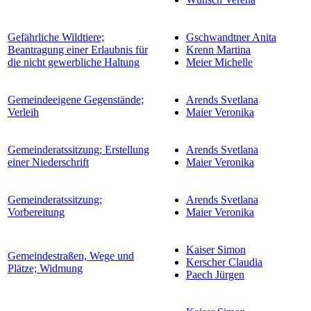
Gefährliche Wildtiere;
Gschwandtner Anita
Beantragung einer Erlaubnis für
Krenn Martina
die nicht gewerbliche Haltung
Meier Michelle
Gemeindeeigene Gegenstände;
Arends Svetlana
Verleih
Maier Veronika
Gemeinderatssitzung; Erstellung
Arends Svetlana
einer Niederschrift
Maier Veronika
Gemeinderatssitzung;
Arends Svetlana
Vorbereitung
Maier Veronika
Kaiser Simon
Gemeindestraßen, Wege und
Kerscher Claudia
Plätze; Widmung
Paech Jürgen