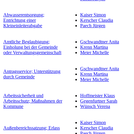
Abwasserentsorgung;
Kaiser Simon
Entrichtung einer
Kerscher Claudia
Kleineinleiterabgabe
Paech Jürgen
Amtliche Beglaubigung;
Gschwandtner Anita
Einholung bei der Gemeinde
Krenn Martina
oder Verwaltungsgemeinschaft
Meier Michelle
Gschwandtner Anita
Antragsservice; Unterstützung
Krenn Martina
durch Gemeinde
Meier Michelle
Arbeitssicherheit und
Hoffmeister Klaus
Arbeitsschutz; Maßnahmen der
Gegenfurtner Sarah
Kommune
Wünsch Verena
Kaiser Simon
Außenbereichssatzung; Erlass
Kerscher Claudia
Paech Jürgen