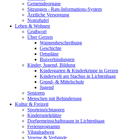
Gemeindeorgane
Sitzungen - Rats-Informations-System
Ärztliche Versorgung
Notruftafel
Leben & Wohnen
Grußwort
Über Gerzen
Wappenbeschreibung
Geschichte
Ortspläne
Busverbindungen
Kinder, Jugend, Bildung
Kindergarten & Kinderkrippe in Gerzen
Kinderwelt am Stachus in Lichtenhaag
Grund- & Mittelschule
Jugend
Senioren
Menschen mit Behinderung
Kultur & Freizeit
Sporteinrichtungen
Kinderspielplätze
Dorfgemeinschaftsraum in Lichtenhaag
Ferienprogramm
Vilstalradweg
Vereine & Verbände