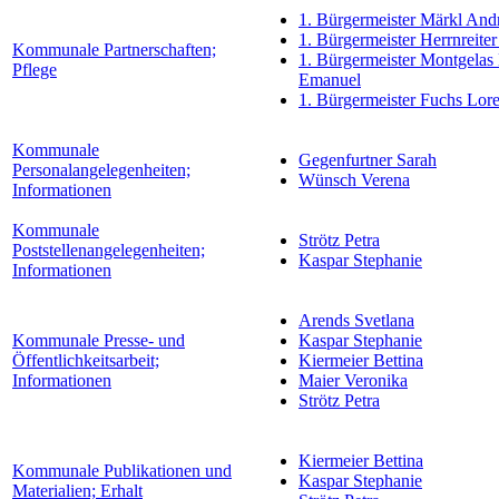
1. Bürgermeister Märkl And
1. Bürgermeister Herrnreiter
Kommunale Partnerschaften;
1. Bürgermeister Montgelas
Pflege
Emanuel
1. Bürgermeister Fuchs Lor
Kommunale
Gegenfurtner Sarah
Personalangelegenheiten;
Wünsch Verena
Informationen
Kommunale
Strötz Petra
Poststellenangelegenheiten;
Kaspar Stephanie
Informationen
Arends Svetlana
Kommunale Presse- und
Kaspar Stephanie
Öffentlichkeitsarbeit;
Kiermeier Bettina
Informationen
Maier Veronika
Strötz Petra
Kiermeier Bettina
Kommunale Publikationen und
Kaspar Stephanie
Materialien; Erhalt