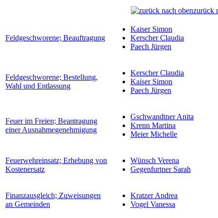
zurück 
Kaiser Simon
Feldgeschworene; Beauftragung
Kerscher Claudia
Paech Jürgen
Kerscher Claudia
Feldgeschworene; Bestellung,
Kaiser Simon
Wahl und Entlassung
Paech Jürgen
Gschwandtner Anita
Feuer im Freien; Beantragung
Krenn Martina
einer Ausnahmegenehmigung
Meier Michelle
Feuerwehreinsatz; Erhebung von
Wünsch Verena
Kostenersatz
Gegenfurtner Sarah
Finanzausgleich; Zuweisungen
Kratzer Andrea
an Gemeinden
Vogel Vanessa