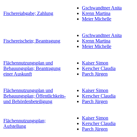
Gschwandtner Anita
Fischereiabgabe; Zahlung
Krenn Martina
Meier Michelle
Gschwandtner Anita
Fischereischein; Beantragung
Krenn Martina
Meier Michelle
Flächennutzungsplan und
Kaiser Simon
Bebauungsplan; Beantragung
Kerscher Claudia
einer Auskunft
Paech Jürgen
Flächennutzungsplan und
Kaiser Simon
Bebauungsplan; Öffentlichkeits-
Kerscher Claudia
und Behördenbeteiligung
Paech Jürgen
Kaiser Simon
Flächennutzungsplan;
Kerscher Claudia
Aufstellung
Paech Jürgen