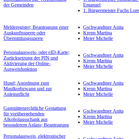
der Gemeinden
Emanuel
1. Bürgermeister Fuchs Lor
Melderegister; Beantragung einer
Gschwandtner Anita
Auskunftssperre oder
Krenn Martina
Übermittlungssperre
Meier Michelle
Personalausweis- oder eID-Karte;
Gschwandtner Anita
Zurücksetzung der PIN und
Krenn Martina
Aktivierung der Online-
Meier Michelle
Ausweisfunktion
Hund; Anordnung zum
Gschwandtner Anita
Maulkorbzwang und zur
Krenn Martina
Anleinpflicht
Meier Michelle
Gaststättenrechtliche Gestattung
Gschwandtner Anita
für vorübergehenden
Krenn Martina
Alkoholausschank aus
Meier Michelle
besonderem Anlass; Beantragung
Personalausweis, elektronischer
Gschwandtner Anita