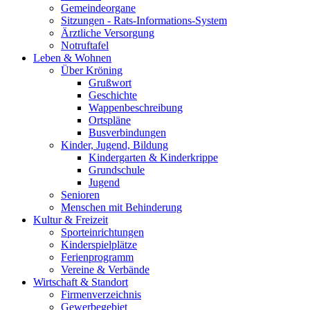
Gemeindeorgane
Sitzungen - Rats-Informations-System
Ärztliche Versorgung
Notruftafel
Leben & Wohnen
Über Kröning
Grußwort
Geschichte
Wappenbeschreibung
Ortspläne
Busverbindungen
Kinder, Jugend, Bildung
Kindergarten & Kinderkrippe
Grundschule
Jugend
Senioren
Menschen mit Behinderung
Kultur & Freizeit
Sporteinrichtungen
Kinderspielplätze
Ferienprogramm
Vereine & Verbände
Wirtschaft & Standort
Firmenverzeichnis
Gewerbegebiet