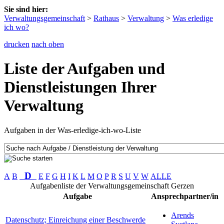
Sie sind hier:
Verwaltungsgemeinschaft
>
Rathaus
>
Verwaltung
>
Was erledige
ich wo?
drucken
nach oben
Liste der Aufgaben und
Dienstleistungen Ihrer
Verwaltung
Aufgaben in der Was-erledige-ich-wo-Liste
D
A
B
E
F
G
H
I
K
L
M
O
P
R
S
U
V
W
ALLE
Aufgabenliste der Verwaltungsgemeinschaft Gerzen
Aufgabe
Ansprechpartner/in
Arends
Datenschutz; Einreichung einer Beschwerde