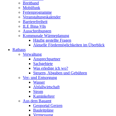
Breitband
Mobilfunk
Ferienprogramme
Veranstaltungskalender
Barrierefreiheit
ILE Bina-Vils
Ausschreibungen
Kommunale Wärmeplanung
Häufig gestellte Fragen
Aktuelle Fördermöglichkeiten im Überblick
Rathaus
Verwaltung
Ansprechpartner
Sachgebiete
Was erledige ich wo?
Steuern, Abgaben und Gebühren
Ver- und Entsorgung
Wasser
Abfallwirtschaft
Strom
Kaminkehrer
Aus dem Bauamt
Geoportal Gerzen
Bauleitpläne
Vermessung