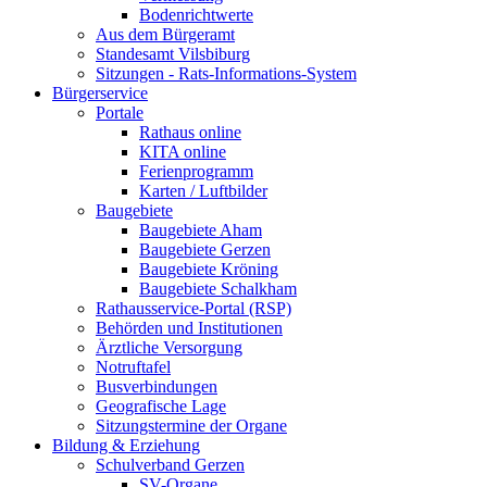
Bodenrichtwerte
Aus dem Bürgeramt
Standesamt Vilsbiburg
Sitzungen - Rats-Informations-System
Bürgerservice
Portale
Rathaus online
KITA online
Ferienprogramm
Karten / Luftbilder
Baugebiete
Baugebiete Aham
Baugebiete Gerzen
Baugebiete Kröning
Baugebiete Schalkham
Rathausservice-Portal (RSP)
Behörden und Institutionen
Ärztliche Versorgung
Notruftafel
Busverbindungen
Geografische Lage
Sitzungstermine der Organe
Bildung & Erziehung
Schulverband Gerzen
SV-Organe