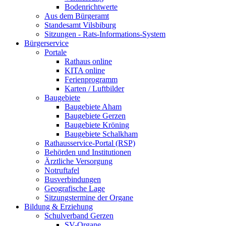
Bodenrichtwerte
Aus dem Bürgeramt
Standesamt Vilsbiburg
Sitzungen - Rats-Informations-System
Bürgerservice
Portale
Rathaus online
KITA online
Ferienprogramm
Karten / Luftbilder
Baugebiete
Baugebiete Aham
Baugebiete Gerzen
Baugebiete Kröning
Baugebiete Schalkham
Rathausservice-Portal (RSP)
Behörden und Institutionen
Ärztliche Versorgung
Notruftafel
Busverbindungen
Geografische Lage
Sitzungstermine der Organe
Bildung & Erziehung
Schulverband Gerzen
SV-Organe