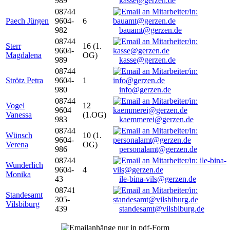
989
kasse@gerzen.de
08744
Paech Jürgen
9604-
6
982
bauamt@gerzen.de
08744
Sterr
16 (1.
9604-
Magdalena
OG)
989
kasse@gerzen.de
08744
Strötz Petra
9604-
1
980
info@gerzen.de
08744
Vogel
12
9604
Vanessa
(1.OG)
983
kaemmerei@gerzen.de
08744
Wünsch
10 (1.
9604-
Verena
OG)
986
personalamt@gerzen.de
08744
Wunderlich
9604-
4
Monika
43
ile-bina-vils@gerzen.de
08741
Standesamt
305-
Vilsbiburg
439
standesamt@vilsbiburg.de