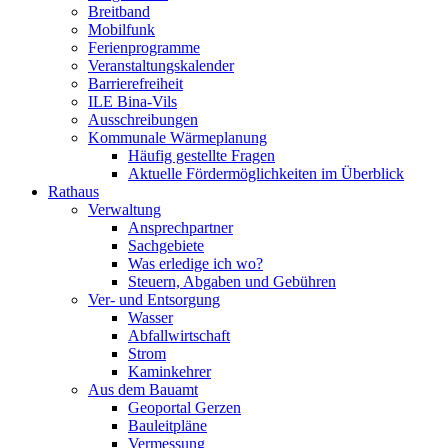
Breitband
Mobilfunk
Ferienprogramme
Veranstaltungskalender
Barrierefreiheit
ILE Bina-Vils
Ausschreibungen
Kommunale Wärmeplanung
Häufig gestellte Fragen
Aktuelle Fördermöglichkeiten im Überblick
Rathaus
Verwaltung
Ansprechpartner
Sachgebiete
Was erledige ich wo?
Steuern, Abgaben und Gebühren
Ver- und Entsorgung
Wasser
Abfallwirtschaft
Strom
Kaminkehrer
Aus dem Bauamt
Geoportal Gerzen
Bauleitpläne
Vermessung