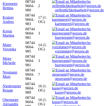
08744
Kiermeier
9604-
2
Bettina
980
oeffentlichkeitsarbeit@gerzen.de
08744
Kratzer
17 (1.
9604-
Andrea
OG)
983
kaemmerei@gerzen.de
08744
Krenn
9604-
3
Martina
981
buergeramt@gerzen.de
08744
Maier
14 (1.
9604-
Veronika
OG)
985
vorzimmer@gerzen.de
08744
Meier
9604-
3
Michelle
981
buergeramt@gerzen.de
08744
Neumann
9604-
7
Maxi
984
steueramt@gerzen.de
08744
Niedermeier
16 (1.
9604-
Renate
OG)
989
kasse@gerzen.de
08744
Obermeier
16 (1.
9604-
Alexandra
OG)