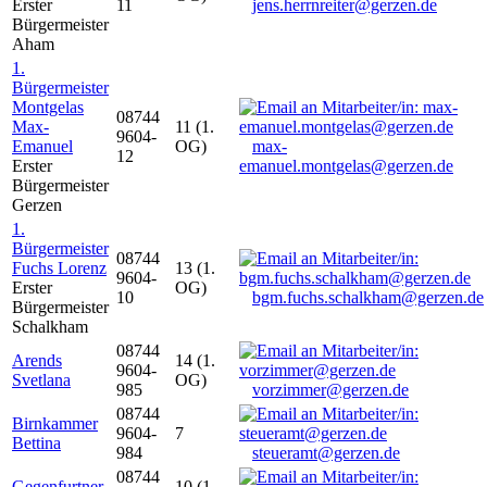
Erster
11
jens.herrnreiter@gerzen.de
Bürgermeister
Aham
1.
Bürgermeister
Montgelas
08744
Max-
11 (1.
9604-
Emanuel
OG)
max-
12
Erster
emanuel.montgelas@gerzen.de
Bürgermeister
Gerzen
1.
Bürgermeister
08744
Fuchs Lorenz
13 (1.
9604-
Erster
OG)
10
bgm.fuchs.schalkham@gerzen.de
Bürgermeister
Schalkham
08744
Arends
14 (1.
9604-
Svetlana
OG)
985
vorzimmer@gerzen.de
08744
Birnkammer
9604-
7
Bettina
984
steueramt@gerzen.de
08744
Gegenfurtner
10 (1.