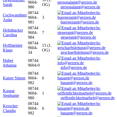
9604-
Sarah
OG)
986
personalamt@gerzen.de
08744
Gschwandtner
9604-
3
Anita
981
buergeramt@gerzen.de
08744
Helmhacker
9604-
7
Carolina
984
steueramt@gerzen.de
08744
Hoffmeister
15 (1.
9604-
Klaus
OG)
34
geschaeftsleitung@gerzen.de
Huber
08744
Johanna
9604-0
info@gerzen.de
08744
Kaiser Simon
9604-
6
982
bauamt@gerzen.de
08744
Kaspar
9604-
1
Stephanie
980
oeffentlichkeitsarbeit@gerzen.de
08744
Kerscher
9604-
6
Claudia
982
bauamt@gerzen.de