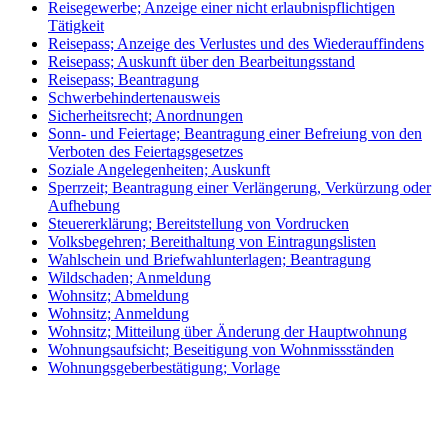
Reisegewerbe; Anzeige einer nicht erlaubnispflichtigen
Tätigkeit
Reisepass; Anzeige des Verlustes und des Wiederauffindens
Reisepass; Auskunft über den Bearbeitungsstand
Reisepass; Beantragung
Schwerbehindertenausweis
Sicherheitsrecht; Anordnungen
Sonn- und Feiertage; Beantragung einer Befreiung von den
Verboten des Feiertagsgesetzes
Soziale Angelegenheiten; Auskunft
Sperrzeit; Beantragung einer Verlängerung, Verkürzung oder
Aufhebung
Steuererklärung; Bereitstellung von Vordrucken
Volksbegehren; Bereithaltung von Eintragungslisten
Wahlschein und Briefwahlunterlagen; Beantragung
Wildschaden; Anmeldung
Wohnsitz; Abmeldung
Wohnsitz; Anmeldung
Wohnsitz; Mitteilung über Änderung der Hauptwohnung
Wohnungsaufsicht; Beseitigung von Wohnmissständen
Wohnungsgeberbestätigung; Vorlage