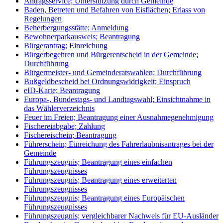
Antragsservice; Unterstützung durch Gemeinde
Baden, Betreten und Befahren von Eisflächen; Erlass von
Regelungen
Beherbergungsstätte; Anmeldung
Bewohnerparkausweis; Beantragung
Bürgerantrag; Einreichung
Bürgerbegehren und Bürgerentscheid in der Gemeinde;
Durchführung
Bürgermeister- und Gemeinderatswahlen; Durchführung
Bußgeldbescheid bei Ordnungswidrigkeit; Einspruch
eID-Karte; Beantragung
Europa-, Bundestags- und Landtagswahl; Einsichtnahme in
das Wählerverzeichnis
Feuer im Freien; Beantragung einer Ausnahmegenehmigung
Fischereiabgabe; Zahlung
Fischereischein; Beantragung
Führerschein; Einreichung des Fahrerlaubnisantrages bei der
Gemeinde
Führungszeugnis; Beantragung eines einfachen
Führungszeugnisses
Führungszeugnis; Beantragung eines erweiterten
Führungszeugnisses
Führungszeugnis; Beantragung eines Europäischen
Führungszeugnisses
Führungszeugnis; vergleichbarer Nachweis für EU-Ausländer