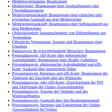
Meldebescheinigung; Beantragung
Melderegister; Beantragung einer Auskunftssperre oder
Übermittlungssperre
Melderegisterauskunft; Beantragung einer einfachen oder
erweiterten Auskunft aus dem Melderegister
Melderegisterauskunft; Beantragung einer Selbstauskunft aus
dem Melderegister
Obdachlosigkeit; Inanspruchnahme von Hilfestellungen zur
Vermeidung
Öffentliche Vergnügung; Anzeige und Beantragung einer
Erlaubnis
Parkausweis für schwerbehinderte Menschen; Beantragung
Personalausweis, eID-Karte oder elektronischer
Aufenthaltstitel; Beantragung eines Braille-Aufklebers
Personalausweis, elektronischer Aufenthaltstitel und eID-
Karte; Auskunft über gespeicherte Daten
Personalausweis, Reisepass und eID-Karte; Beantragung der
Änderung der Anschrift oder des Wohnortes
Personalausweis- oder eID-Karte; Zurücksetzung der PIN
und Aktivierung der Online-Ausweisfunktion
Personalausweis; Anzeige des Verlustes und des
Wiederauffindens
Personalausweis; Auskunft über den Bearbeitungsstand
Personalausweis; Sperrung und Entsperrung der Online-
Ausweisfunktion bei Verlust