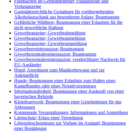
Fundsachen im Gemeindegebiet; Fundanzeige und
Verlustanzeige
Gaststättenrechtliche Gestattung für vorübergehenden
Alkoholausschank aus besonderem Anlass; Beantragung
Gefährliche Wildtiere; Beantragung einer Erlaubnis für die
nicht gewerbliche Haltung
Gewerbeanzeige; Gewerbeabmeldung
Gewerbeanzeige; Gewerbeanmeldung
Gewerbeanzeige; Gewerbeummeldung
Gewerberegisterauszug; Beantragung
Gewerbezentralregisterauszug; Beantragung
Gewerbezentralregisterauszug; vergleichbarer Nachweis für
EU-Ausländer
Hund; Anordnung zum Maulkorbzwang und zur
Anleinpflicht
Hunde; Beantragung einer Erlaubnis zum Halten eines
Kampfhundes oder eines Negativzeugnisses
Informationsfreiheit; Beantragung einer Auskunft von einer
bayerischen Behörde
Kleinfeuerwerk; Beantragung einer Genehmigung für das
Abbrennen
Kommunale Veranstaltungen; Informationen und Anmeldung
Lärmschutz; Erlass einer Verordnung
Lebensbescheinigung zur Vorlage im Ausland; Beantragung
einer Bestätigung