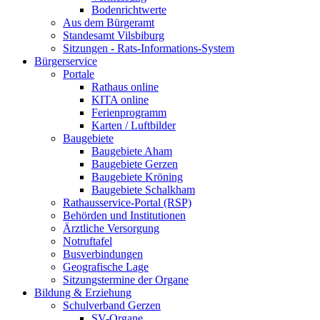
Bodenrichtwerte
Aus dem Bürgeramt
Standesamt Vilsbiburg
Sitzungen - Rats-Informations-System
Bürgerservice
Portale
Rathaus online
KITA online
Ferienprogramm
Karten / Luftbilder
Baugebiete
Baugebiete Aham
Baugebiete Gerzen
Baugebiete Kröning
Baugebiete Schalkham
Rathausservice-Portal (RSP)
Behörden und Institutionen
Ärztliche Versorgung
Notruftafel
Busverbindungen
Geografische Lage
Sitzungstermine der Organe
Bildung & Erziehung
Schulverband Gerzen
SV-Organe