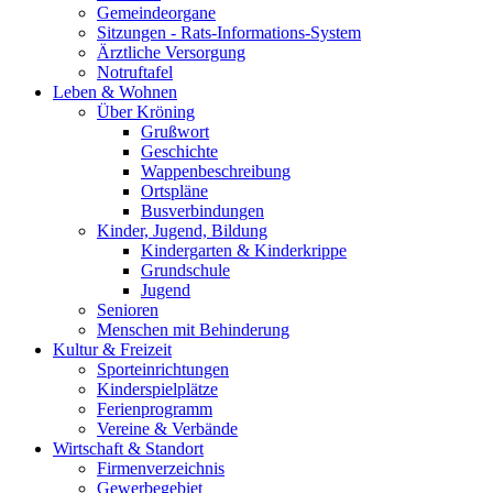
Gemeindeorgane
Sitzungen - Rats-Informations-System
Ärztliche Versorgung
Notruftafel
Leben & Wohnen
Über Kröning
Grußwort
Geschichte
Wappenbeschreibung
Ortspläne
Busverbindungen
Kinder, Jugend, Bildung
Kindergarten & Kinderkrippe
Grundschule
Jugend
Senioren
Menschen mit Behinderung
Kultur & Freizeit
Sporteinrichtungen
Kinderspielplätze
Ferienprogramm
Vereine & Verbände
Wirtschaft & Standort
Firmenverzeichnis
Gewerbegebiet