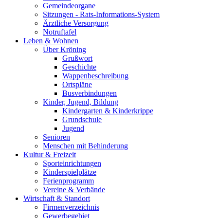
Gemeindeorgane
Sitzungen - Rats-Informations-System
Ärztliche Versorgung
Notruftafel
Leben & Wohnen
Über Kröning
Grußwort
Geschichte
Wappenbeschreibung
Ortspläne
Busverbindungen
Kinder, Jugend, Bildung
Kindergarten & Kinderkrippe
Grundschule
Jugend
Senioren
Menschen mit Behinderung
Kultur & Freizeit
Sporteinrichtungen
Kinderspielplätze
Ferienprogramm
Vereine & Verbände
Wirtschaft & Standort
Firmenverzeichnis
Gewerbegebiet