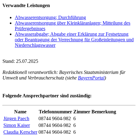
Verwandte Leistungen
Abwasserentsorgung; Durchführung
Abwasserentsorgung über Kleinkläranlagen; Mitteilung des
Prüfergebnisses
Abwasserabgabe; Abgabe einer Erklärung zur Festsetzung
oder Beantragung der Verrechnung für Großeinleitungen und
Niederschlagswasser
Stand: 25.07.2025
Redaktionell verantwortlich: Bayerisches Staatsministerium für
Umwelt und Verbraucherschutz (siehe
BayernPortal
)
Folgende Ansprechpartner sind zuständig:
Name
Telefonnummer
Zimmer
Bemerkung
Jürgen Paech
08744 9604-982
6
Simon Kaiser
08744 9604-982
6
Claudia Kerscher
08744 9604-982
6