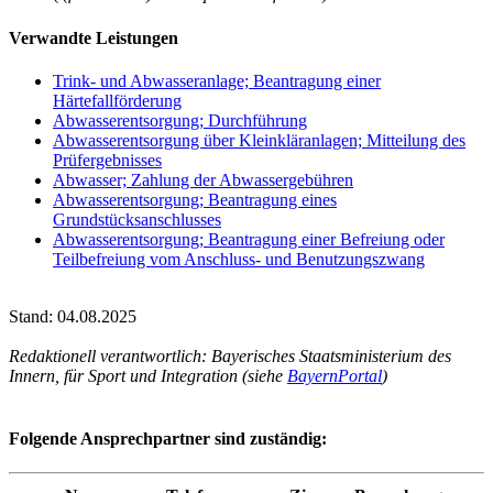
Verwandte Leistungen
Trink- und Abwasseranlage; Beantragung einer
Härtefallförderung
Abwasserentsorgung; Durchführung
Abwasserentsorgung über Kleinkläranlagen; Mitteilung des
Prüfergebnisses
Abwasser; Zahlung der Abwassergebühren
Abwasserentsorgung; Beantragung eines
Grundstücksanschlusses
Abwasserentsorgung; Beantragung einer Befreiung oder
Teilbefreiung vom Anschluss- und Benutzungszwang
Stand: 04.08.2025
Redaktionell verantwortlich: Bayerisches Staatsministerium des
Innern, für Sport und Integration (siehe
BayernPortal
)
Folgende Ansprechpartner sind zuständig: