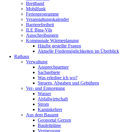
Breitband
Mobilfunk
Ferienprogramme
Veranstaltungskalender
Barrierefreiheit
ILE Bina-Vils
Ausschreibungen
Kommunale Wärmeplanung
Häufig gestellte Fragen
Aktuelle Fördermöglichkeiten im Überblick
Rathaus
Verwaltung
Ansprechpartner
Sachgebiete
Was erledige ich wo?
Steuern, Abgaben und Gebühren
Ver- und Entsorgung
Wasser
Abfallwirtschaft
Strom
Kaminkehrer
Aus dem Bauamt
Geoportal Gerzen
Bauleitpläne
Vermessung