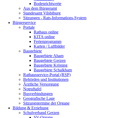
Bodenrichtwerte
Aus dem Bürgeramt
Standesamt Vilsbiburg
Sitzungen - Rats-Informations-System
Bürgerservice
Portale
Rathaus online
KITA online
Ferienprogramm
Karten / Luftbilder
Baugebiete
Baugebiete Aham
Baugebiete Gerzen
Baugebiete Kröning
Baugebiete Schalkham
Rathausservice-Portal (RSP)
Behörden und Institutionen
Ärztliche Versorgung
Notruftafel
Busverbindungen
Geografische Lage
Sitzungstermine der Organe
Bildung & Erziehung
Schulverband Gerzen
SV-Organe