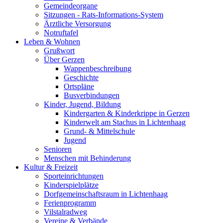
Gemeindeorgane
Sitzungen - Rats-Informations-System
Ärztliche Versorgung
Notruftafel
Leben & Wohnen
Grußwort
Über Gerzen
Wappenbeschreibung
Geschichte
Ortspläne
Busverbindungen
Kinder, Jugend, Bildung
Kindergarten & Kinderkrippe in Gerzen
Kinderwelt am Stachus in Lichtenhaag
Grund- & Mittelschule
Jugend
Senioren
Menschen mit Behinderung
Kultur & Freizeit
Sporteinrichtungen
Kinderspielplätze
Dorfgemeinschaftsraum in Lichtenhaag
Ferienprogramm
Vilstalradweg
Vereine & Verbände